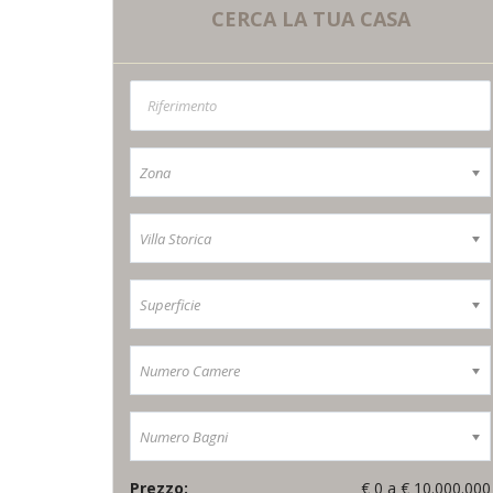
CERCA LA
TUA CASA
Zona
Villa Storica
Superficie
Numero Camere
Numero Bagni
Prezzo:
€
0
a €
10.000.000