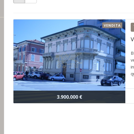
VENDITA
V
B
v
i
qu
3.900.000 €