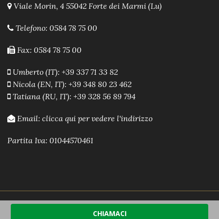
Viale Morin, 4 55042 Forte dei Marmi (Lu)
Telefono:
0584 78 75 00
Fax: 0584 78 75 00
Umberto (IT): +39 337 71 33 82
Nicola (EN, IT): +39 348 80 23 462
Tatiana (RU, IT): +39 328 56 89 794
Email:
clicca qui per vedere l'indirizzo
Partita Iva: 01044570461
Powered by A.R.E.A. Software immobiliare
-
Sito Web
CHIAMACI
Immobiliare by A.R.E.A.