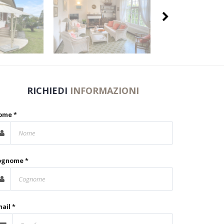
RICHIEDI
INFORMAZIONI
ome *
ognome *
ail *