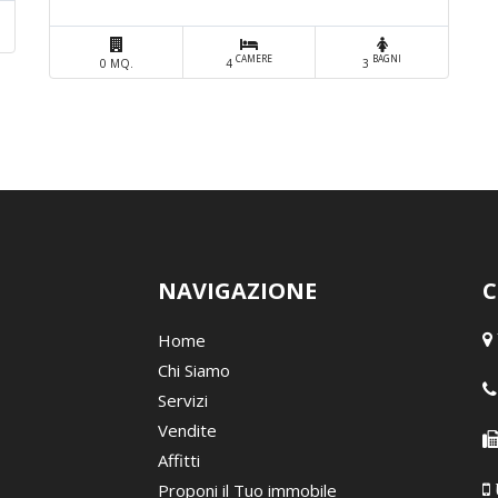
CAMERE
BAGNI
0 MQ.
4
3
NAVIGAZIONE
C
Home
Chi Siamo
Servizi
Vendite
Affitti
Proponi il Tuo immobile