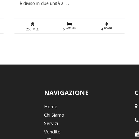
è diviso in due unità a. . .
CAMERE
BAGNI
250 MQ.
6
4
NAVIGAZIONE
C
Home
Chi Siamo
Servizi
Vendite