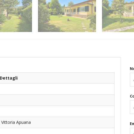
N
Dettagli
C
 Vittoria Apuana
Em