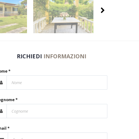
RICHIEDI
INFORMAZIONI
ome *
ognome *
ail *