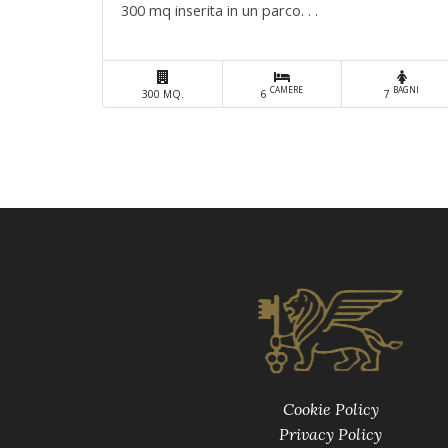
300 mq inserita in un parco. . .
CAMERE
BAGNI
300 MQ.
6
7
Cookie Policy
Privacy Policy