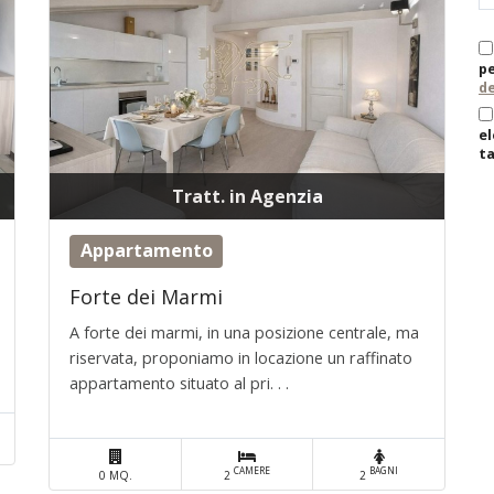
pe
de
el
ta
Tratt. in Agenzia
Appartamento
Forte dei Marmi
A forte dei marmi, in una posizione centrale, ma
riservata, proponiamo in locazione un raffinato
appartamento situato al pri. . .
CAMERE
BAGNI
0 MQ.
2
2