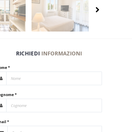
RICHIEDI
INFORMAZIONI
ome *
ognome *
ail *