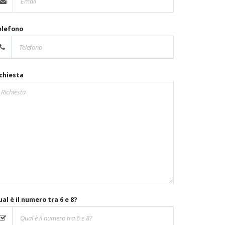
elefono
chiesta
al è il numero tra 6 e 8?