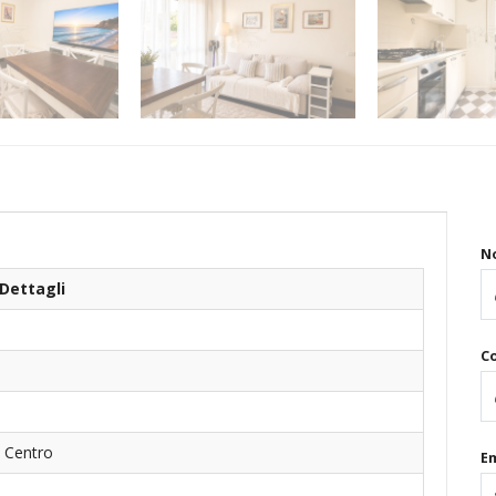
N
Dettagli
C
- Centro
Em