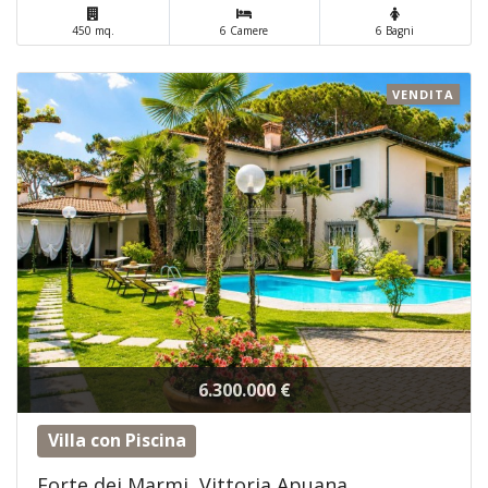
450 mq.
6 Camere
6 Bagni
VENDITA
6.300.000 €
Villa con Piscina
Forte dei Marmi, Vittoria Apuana