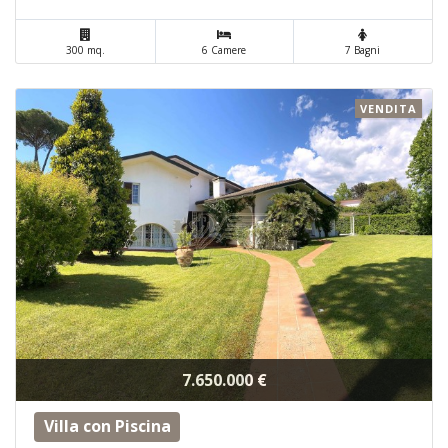
300 mq.
6 Camere
7 Bagni
VENDITA
7.650.000 €
Villa con Piscina