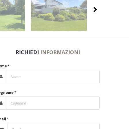
RICHIEDI
INFORMAZIONI
ome *
ognome *
ail *