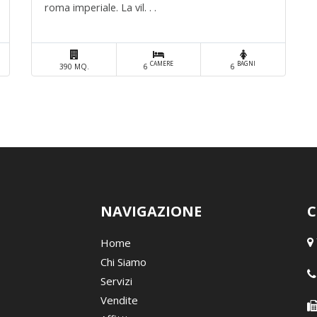
roma imperiale. La vil. . .
CAMERE
BAGNI
390 MQ.
6
6
NAVIGAZIONE
C
Home
Chi Siamo
Servizi
Vendite