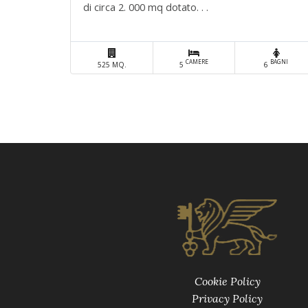
di circa 2. 000 mq dotato. . .
CAMERE
BAGNI
525 MQ.
5
6
Cookie Policy
Privacy Policy