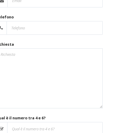
elefono
chiesta
al è il numero tra 4 e 6?