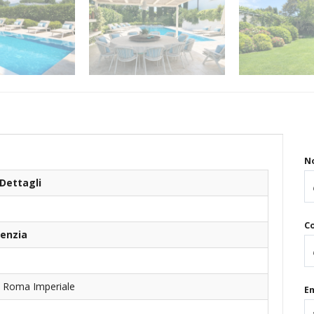
N
Dettagli
C
genzia
- Roma Imperiale
Em