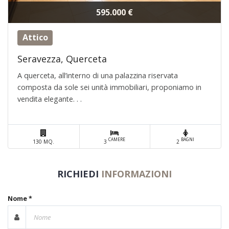
595.000 €
Attico
Seravezza, Querceta
A querceta, all’interno di una palazzina riservata
composta da sole sei unità immobiliari, proponiamo in
vendita elegante. . .
CAMERE
BAGNI
130 MQ.
3
2
RICHIEDI
INFORMAZIONI
Nome *