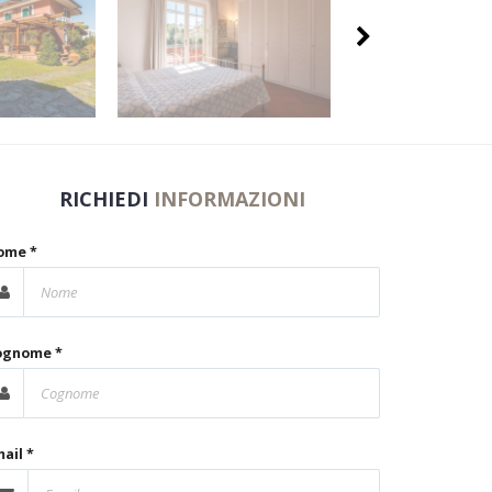
RICHIEDI
INFORMAZIONI
ome *
ognome *
ail *