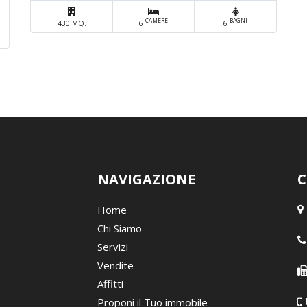
CAMERE
BAGNI
430 MQ.
6
6
NAVIGAZIONE
C
Home
Chi Siamo
Servizi
Vendite
Affitti
Proponi il Tuo immobile