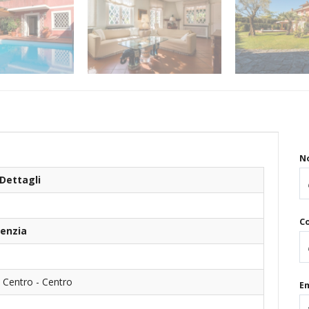
N
Dettagli
C
genzia
 Centro - Centro
Em