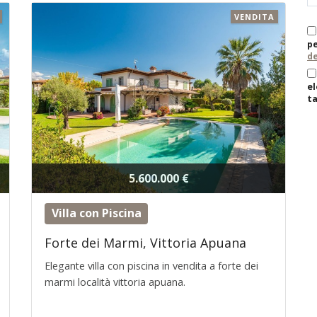
VENDITA
pe
de
el
ta
5.600.000 €
Villa con Piscina
Forte dei Marmi, Vittoria Apuana
Elegante villa con piscina in vendita a forte dei
marmi località vittoria apuana.