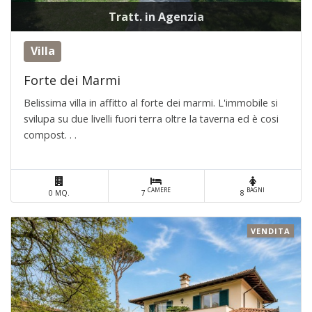
Tratt. in Agenzia
Villa
Forte dei Marmi
Belissima villa in affitto al forte dei marmi. L'immobile si
svilupa su due livelli fuori terra oltre la taverna ed è cosi
compost. . .
CAMERE
BAGNI
0 MQ.
7
8
VENDITA