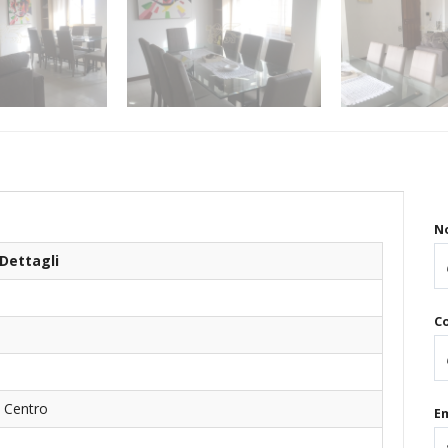
N
Dettagli
C
- Centro
Em