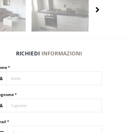
RICHIEDI
INFORMAZIONI
ome *
ognome *
ail *