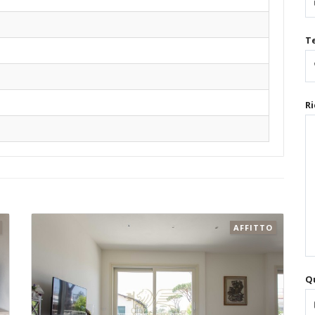
T
Ri
AFFITTO
Qu