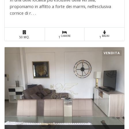
proponiamo in affitto a forte dei marmi, nell’esclusiva
cornice di r. . .
CAMERE
BAGNI
50 MQ.
1
1
VENDITA