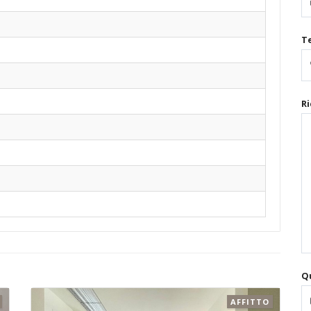
T
Ri
Qu
AFFITTO