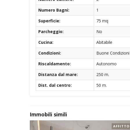
Numero Bagni:
1
Superficie:
75 mq
Parcheggio:
No
Cucina:
Abitabile
Condizioni:
Buone Condizioni
Riscaldamento:
Autonomo
Distanza dal mare:
250 m.
Dist. dal centro:
50 m.
Immobili simili
AFFITTO