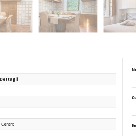
N
Dettagli
C
- Centro
Em