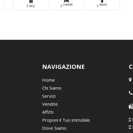
CAMERE
BAGNI
0 MQ.
3
3
NAVIGAZIONE
C
Home
Chi Siamo
Servizi
Vendite
Affitti
Proponi il Tuo immobile
Dove Siamo