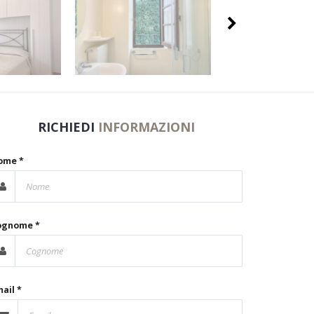
RICHIEDI
INFORMAZIONI
ome *
ognome *
ail *