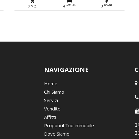
CAMERE
BAGNI
0 MQ.
4
3
NAVIGAZIONE
C
Home
Chi Siamo
Servizi
Vendite
Affitti
Proponi il Tuo immobile
Dove Siamo