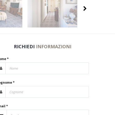
RICHIEDI
INFORMAZIONI
ome *
ognome *
ail *