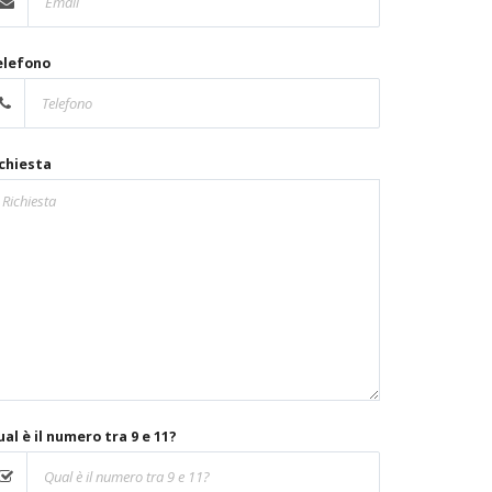
elefono
chiesta
al è il numero tra 9 e 11?