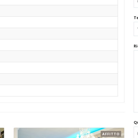
T
Ri
Qu
AFFITTO