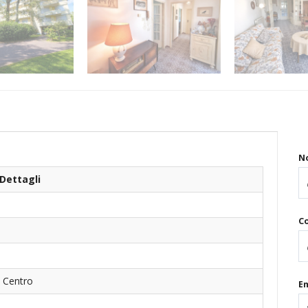
N
Dettagli
C
- Centro
Em