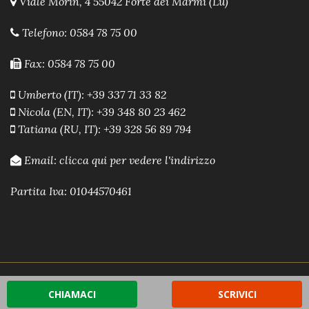
Viale Morin, 4 55042 Forte dei Marmi (Lu)
Telefono:
0584 78 75 00
Fax: 0584 78 75 00
Umberto (IT): +39 337 71 33 82
Nicola (EN, IT): +39 348 80 23 462
Tatiana (RU, IT): +39 328 56 89 794
Email:
clicca qui per vedere l'indirizzo
Partita Iva: 01044570461
Powered by A.R.E.A. Software immobiliare
-
Sito Web
CHIAMACI
SCRIVICI
Immobiliare by A.R.E.A.