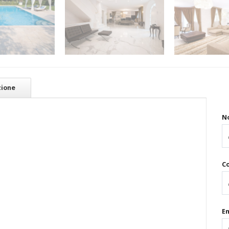
zione
N
C
Em