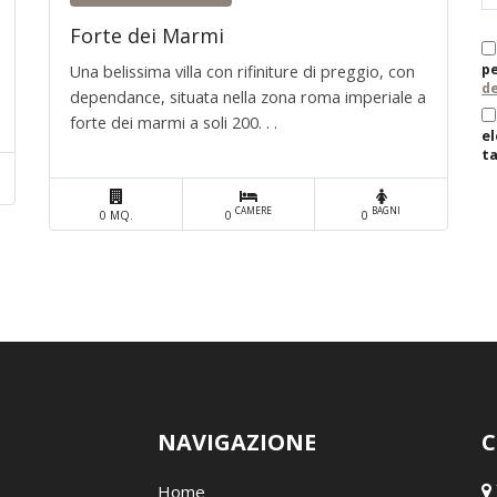
Forte dei Marmi
pe
Una belissima villa con rifiniture di preggio, con
de
dependance, situata nella zona roma imperiale a
forte dei marmi a soli 200. . .
el
ta
CAMERE
BAGNI
0 MQ.
0
0
NAVIGAZIONE
C
Home