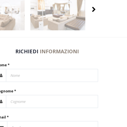
RICHIEDI
INFORMAZIONI
ome *
ognome *
ail *