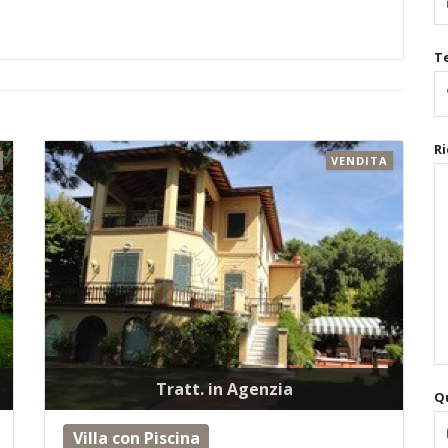
T
Ri
VENDITA
Tratt. in Agenzia
Qu
Villa con Piscina